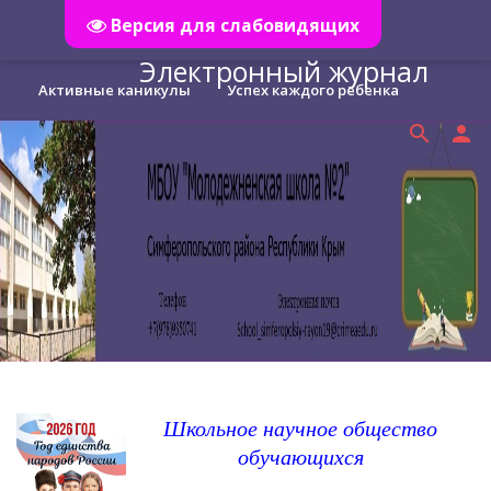
Версия для слабовидящих
Главная
menu
Электронный журнал
Активные каникулы
Успех каждого ребенка
search
person
Дистанционное обучение
ПрофМинимум
Правила приема
Кибербезопасность
Школьное научное общество
обучающихся