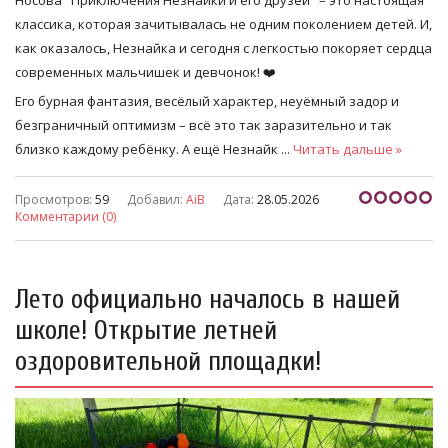
классика, которая зачитывалась не одним поколением детей. И,
как оказалось, Незнайка и сегодня с легкостью покоряет сердца
современных мальчишек и девчонок! ❤️
Его бурная фантазия, весёлый характер, неуёмный задор и
безграничный оптимизм – всё это так заразительно и так
близко каждому ребёнку. А ещё Незнайк
...
Читать дальше »
Просмотров:
59
Добавил:
AiB
Дата:
28.05.2026
Комментарии (0)
Лето официально началось в нашей
школе! Открытие летней
оздоровительной площадки!