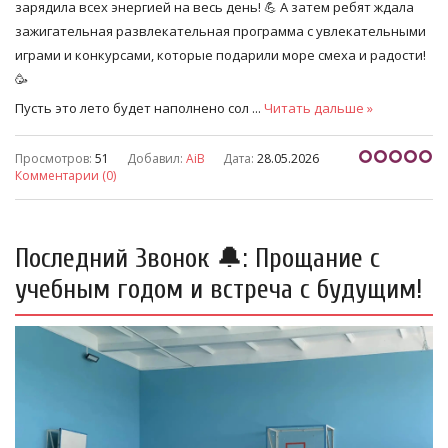
зарядила всех энергией на весь день! 💪 А затем ребят ждала
зажигательная развлекательная программа с увлекательными
играми и конкурсами, которые подарили море смеха и радости!
🥳
Пусть это лето будет наполнено сол
...
Читать дальше »
Просмотров:
51
Добавил:
AiB
Дата:
28.05.2026
Комментарии (0)
Последний Звонок 🔔: Прощание с
учебным годом и встреча с будущим!