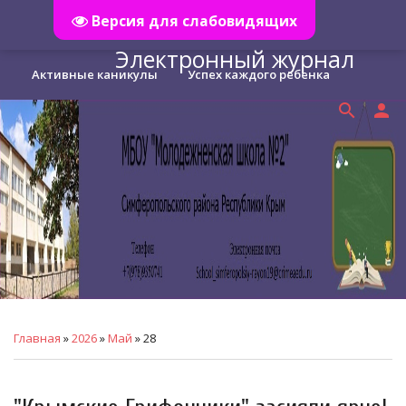
Версия для слабовидящих
Главная
menu
Электронный журнал
Активные каникулы
Успех каждого ребенка
search
person
Дистанционное обучение
ПрофМинимум
Правила приема
Кибербезопасность
Главная
»
2026
»
Май
»
28